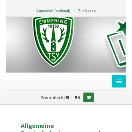
Anmelden (optional)
|
Zur Kasse
HOME
Warenkorb
(
0
)
0
€
FANSHOP
Sweater
Allgemeine
T-Shirts