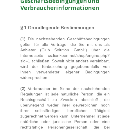
Geschäftsbedingungen und
Verbraucherinformationen
Hoodies
Gläser & Tassen & Krüge
Kochen & Grillen
§ 1 Grundlegende Bestimmungen
Aufkleber & Handys & Mousepads
(1)
Die nachstehenden Geschäftsbedingungen
gelten für alle Verträge, die Sie mit uns als
Taschen
Anbieter (
Club Solution GmbH
) über die
Polo`s & Hemden
Internetseite cs.lionkeen.net/shop/engine.php?
sid=1 schließen. Soweit nicht anders vereinbart,
Wimpel & Fanschal & Schirme
wird der Einbeziehung gegebenenfalls von
Ihnen verwendeter eigener Bedingungen
Kappen & Mützen
widersprochen.
Alles fürs Bad
(2)
Verbraucher im Sinne der nachstehenden
Regelungen ist jede natürliche Person, die ein
Leinwände und Kissen
Rechtsgeschäft zu Zwecken abschließt, die
Alles für die Kids
überwiegend weder ihrer gewerblichen noch
ihrer selbständigen beruflichen Tätigkeit
Jacken
zugerechnet werden kann. Unternehmer ist jede
Long Sleeve & Tank Top
natürliche oder juristische Person oder eine
rechtsfähige Personengesellschaft, die bei